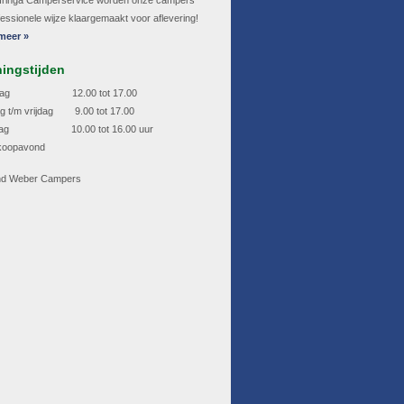
fringa Camperservice worden onze campers
fessionele wijze klaargemaakt voor aflevering!
meer »
ingstijden
dag 12.00 tot 17.00
g t/m vrijdag 9.00 tot 17.00
rdag 10.00 tot 16.00 uur
koopavond