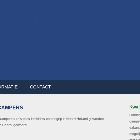
ORMATIE
CONTACT
Kwali
 CAMPERS
Omdat w
kampeerauto’s en is inmiddels een begrip in Noord Holland geworden.
camper
e Heerhugowaard.
vakanti
mogeli