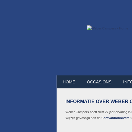
HOME
OCCASIONS
INF
INFORMATIE OVER WEBER
Weber Campers heeft ruim 27 jaar ervaring in 
Wij zijn gevestigd aan de C
aravanboulevard
t