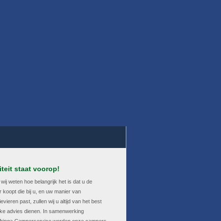
teit staat voorop!
ij weten hoe belangrijk het is dat u de
 koopt die bij u, en uw manier van
evieren past, zullen wij u altijd van het best
jke advies dienen. In samenwerking