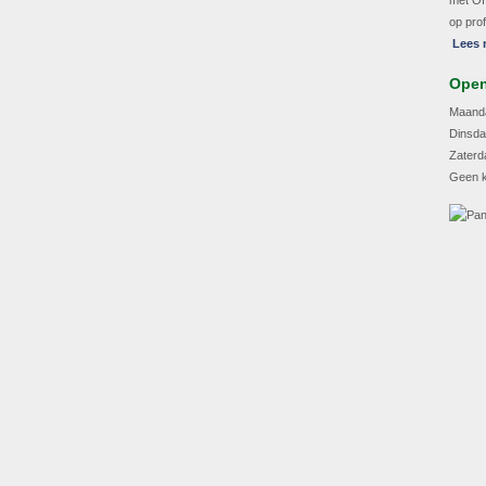
met Of
op pro
Lees 
Open
Maan
Dinsda
Zate
Geen 